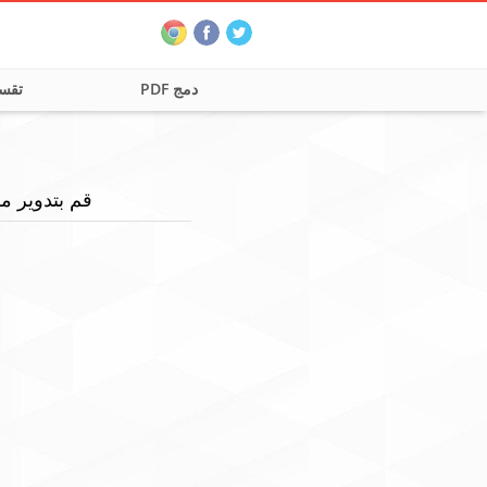
دمج PDF
تقسيم
قم بتدوير ملفات PDF الخاصة بك كما تريد. قم ب تدوير ع