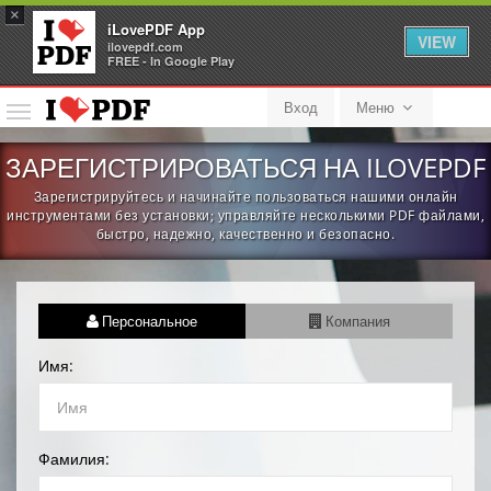
×
iLovePDF App
VIEW
ilovepdf.com
FREE - In Google Play
Вход
Меню
Меню
ЗАРЕГИСТРИРОВАТЬСЯ НА ILOVEPDF
Зарегистрируйтесь и начинайте пользоваться нашими онлайн
инструментами без установки; управляйте несколькими PDF файлами,
быстро, надежно, качественно и безопасно.
Персональное
Компания
Имя:
Фамилия: