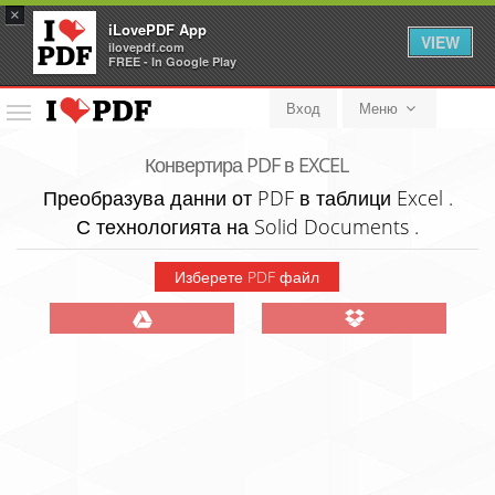
×
iLovePDF App
VIEW
ilovepdf.com
FREE - In Google Play
Вход
Меню
Меню
Конвертира PDF в EXCEL
Преобразува данни от PDF в таблици Excel .
С технологията на Solid Documents
.
Изберете PDF файл