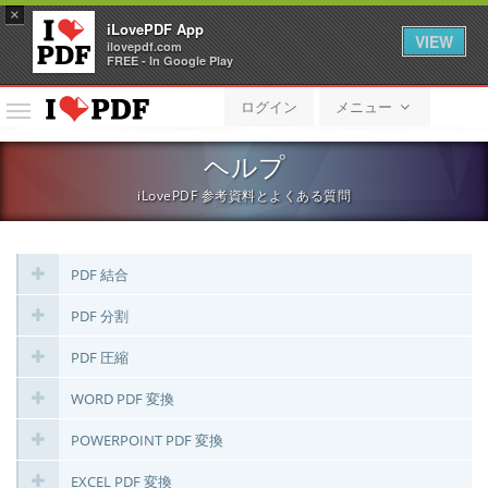
×
iLovePDF App
VIEW
ilovepdf.com
FREE - In Google Play
ログイン
メニュー
メ
ニ
ュ
ヘルプ
ー
iLovePDF 参考資料とよくある質問
PDF 結合
PDF 分割
PDF 圧縮
WORD PDF 変換
POWERPOINT PDF 変換
EXCEL PDF 変換