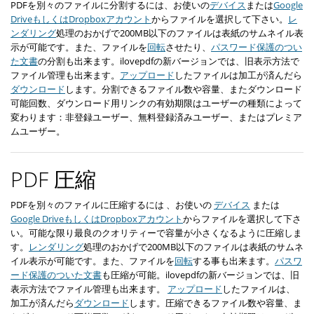
PDFを別々のファイルに分割するには、お使いの
デバイス
または
Google
DriveもしくはDropboxアカウント
からファイルを選択して下さい。
レ
ンダリング
処理のおかげで200MB以下のファイルは表紙のサムネイル表
示が可能です。また、ファイルを
回転
させたり、
パスワード保護のつい
た文書
の分割も出来ます。ilovepdfの新バージョンでは、旧表示方法で
ファイル管理も出来ます。
アップロード
したファイルは加工が済んだら
ダウンロード
します。分割できるファイル数や容量、またダウンロード
可能回数、ダウンロード用リンクの有効期限はユーザーの種類によって
変わります：非登録ユーザー、無料登録済みユーザー、またはプレミア
ムユーザー。
PDF 圧縮
PDFを別々のファイルに圧縮するには 、お使いの
デバイス
または
Google DriveもしくはDropboxアカウント
からファイルを選択して下さ
い。可能な限り最良のクオリティーで容量が小さくなるように圧縮しま
す。
レンダリング
処理のおかげで200MB以下のファイルは表紙のサムネ
イル表示が可能です。また、ファイルを
回転
する事も出来ます。
パスワ
ード保護のついた文書
も圧縮が可能。ilovepdfの新バージョンでは、旧
表示方法でファイル管理も出来ます。
アップロード
したファイルは、
加工が済んだら
ダウンロード
します。圧縮できるファイル数や容量、ま