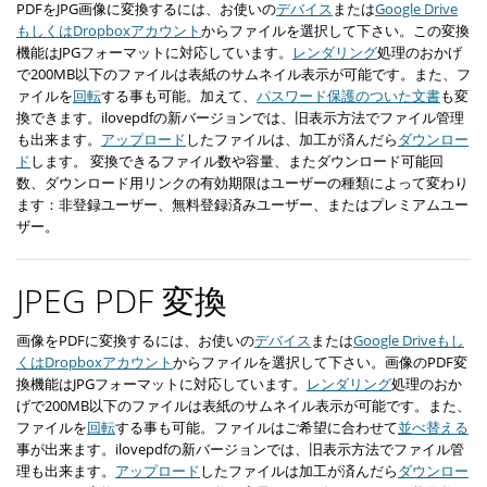
PDFをJPG画像に変換するには、お使いの
デバイス
または
Google Drive
もしくはDropboxアカウント
からファイルを選択して下さい。この変換
機能はJPGフォーマットに対応しています。
レンダリング
処理のおかげ
で200MB以下のファイルは表紙のサムネイル表示が可能です。また、フ
ァイルを
回転
する事も可能。加えて、
パスワード保護のついた文書
も変
換できます。ilovepdfの新バージョンでは、旧表示方法でファイル管理
も出来ます。
アップロード
したファイルは、加工が済んだら
ダウンロー
ド
します。 変換できるファイル数や容量、またダウンロード可能回
数、ダウンロード用リンクの有効期限はユーザーの種類によって変わり
ます：非登録ユーザー、無料登録済みユーザー、またはプレミアムユー
ザー。
JPEG PDF 変換
画像をPDFに変換するには、お使いの
デバイス
または
Google Driveもし
くはDropboxアカウント
からファイルを選択して下さい。画像のPDF変
換機能はJPGフォーマットに対応しています。
レンダリング
処理のおか
げで200MB以下のファイルは表紙のサムネイル表示が可能です。また、
ファイルを
回転
する事も可能。ファイルはご希望に合わせて
並べ替える
事が出来ます。ilovepdfの新バージョンでは、旧表示方法でファイル管
理も出来ます。
アップロード
したファイルは加工が済んだら
ダウンロー