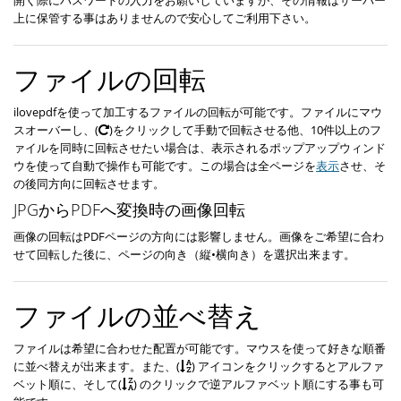
上に保管する事はありませんので安心してご利用下さい。
ファイルの回転
ilovepdfを使って加工するファイルの回転が可能です。ファイルにマウ
スオーバーし、(
)をクリックして手動で回転させる他、10件以上のフ
ァイルを同時に回転させたい場合は、表示されるポップアップウィンド
ウを使って自動で操作も可能です。この場合は全ページを
表示
させ、そ
の後同方向に回転させます。
JPGからPDFへ変換時の画像回転
画像の回転はPDFページの方向には影響しません。画像をご希望に合わ
せて回転した後に、ページの向き（縦•横向き）を選択出来ます。
ファイルの並べ替え
ファイルは希望に合わせた配置が可能です。マウスを使って好きな順番
に並べ替えが出来ます。また、(
) アイコンをクリックするとアルファ
ベット順に、そして(
) のクリックで逆アルファベット順にする事も可