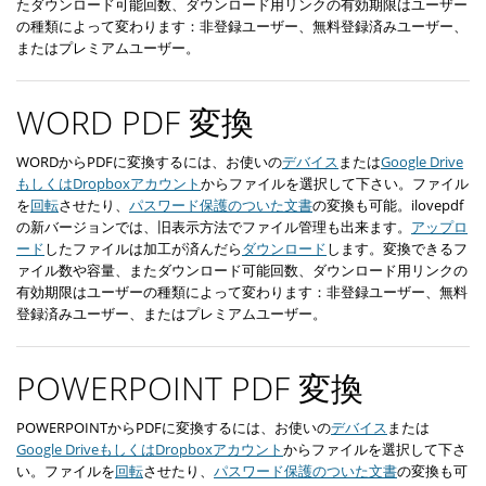
たダウンロード可能回数、ダウンロード用リンクの有効期限はユーザー
の種類によって変わります：非登録ユーザー、無料登録済みユーザー、
またはプレミアムユーザー。
WORD PDF 変換
WORDからPDFに変換するには、お使いの
デバイス
または
Google Drive
もしくはDropboxアカウント
からファイルを選択して下さい。ファイル
を
回転
させたり、
パスワード保護のついた文書
の変換も可能。ilovepdf
の新バージョンでは、旧表示方法でファイル管理も出来ます。
アップロ
ード
したファイルは加工が済んだら
ダウンロード
します。変換できるフ
ァイル数や容量、またダウンロード可能回数、ダウンロード用リンクの
有効期限はユーザーの種類によって変わります：非登録ユーザー、無料
登録済みユーザー、またはプレミアムユーザー。
POWERPOINT PDF 変換
POWERPOINTからPDFに変換するには、お使いの
デバイス
または
Google DriveもしくはDropboxアカウント
からファイルを選択して下さ
い。ファイルを
回転
させたり、
パスワード保護のついた文書
の変換も可