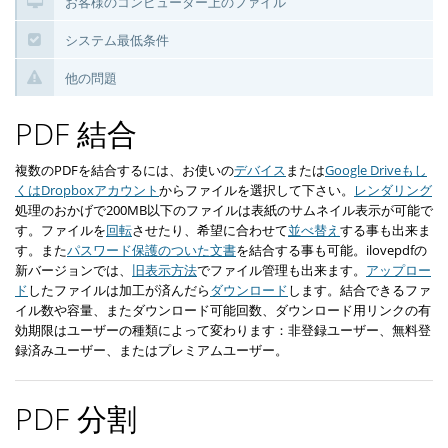
お客様のコンピューター上のファイル
システム最低条件
他の問題
PDF 結合
複数のPDFを結合するには、お使いの
デバイス
または
Google Driveもし
くはDropboxアカウント
からファイルを選択して下さい。
レンダリング
処理のおかげで200MB以下のファイルは表紙のサムネイル表示が可能で
す。ファイルを
回転
させたり、希望に合わせて
並べ替え
する事も出来ま
す。また
パスワード保護のついた文書
を結合する事も可能。ilovepdfの
新バージョンでは、
旧表示方法
でファイル管理も出来ます。
アップロー
ド
したファイルは加工が済んだら
ダウンロード
します。結合できるファ
イル数や容量、またダウンロード可能回数、ダウンロード用リンクの有
効期限はユーザーの種類によって変わります：非登録ユーザー、無料登
録済みユーザー、またはプレミアムユーザー。
PDF 分割