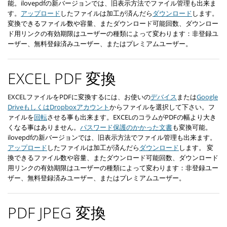
能。ilovepdfの新バージョンでは、旧表示方法でファイル管理も出来ま
す。
アップロード
したファイルは加工が済んだら
ダウンロード
します。
変換できるファイル数や容量、またダウンロード可能回数、ダウンロー
ド用リンクの有効期限はユーザーの種類によって変わります：非登録ユ
ーザー、無料登録済みユーザー、またはプレミアムユーザー。
EXCEL PDF 変換
EXCELファイルをPDFに変換するには、お使いの
デバイス
または
Google
DriveもしくはDropboxアカウント
からファイルを選択して下さい。フ
ァイルを
回転
させる事も出来ます。EXCELのコラムがPDFの幅より大き
くなる事はありません。
パスワード保護のかかった文書
も変換可能。
ilovepdfの新バージョンでは、旧表示方法でファイル管理も出来ます。
アップロード
したファイルは加工が済んだら
ダウンロード
します。 変
換できるファイル数や容量、またダウンロード可能回数、ダウンロード
用リンクの有効期限はユーザーの種類によって変わります：非登録ユー
ザー、無料登録済みユーザー、またはプレミアムユーザー。
PDF JPEG 変換