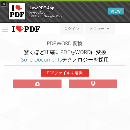
×
iLovePDF App
VIEW
ilovepdf.com
FREE - In Google Play
ログイン
メニュー
メ
ニ
ュ
PDF WORD 変換
ー
驚くほど正確にPDFをWORDに変換
Solid Documents
テクノロジーを採用
PDFファイルを選択