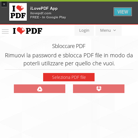
×
iLovePDF App
VIEW
ilovepdf.com
FREE - In Google Play
Login
Menu
Menu
Sbloccare PDF
Rimuovi la password e sblocca PDF file in modo da
poterli utilizzare per quello che vuoi.
Seleziona PDF file